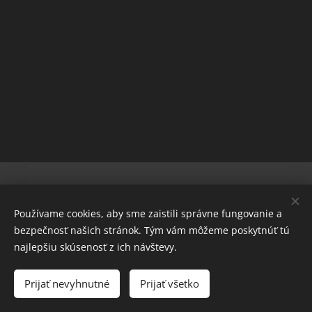
© 2022 Všetky práva vyhradené
Používame cookies, aby sme zaistili správne fungovanie a
www.maxcarp.sk
bezpečnosť našich stránok. Tým vám môžeme poskytnúť tú
MAX Carp Slovakia, s.r.o.
Sütik
najlepšiu skúsenosť z ich návštevy.
Nyelvek
Prijať nevyhnutné
Prijať všetko
Slovenčina
Magyar