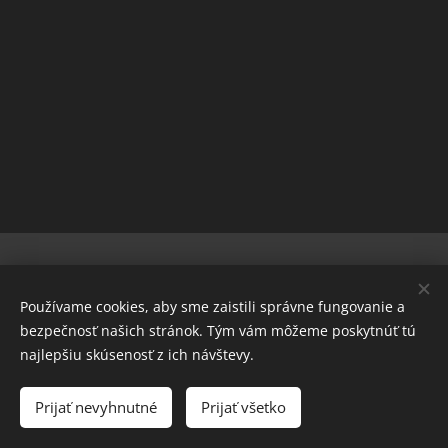
© 2022 Všetky práva vyhradené
Používame cookies, aby sme zaistili správne fungovanie a
www.maxcarp.sk
bezpečnosť našich stránok. Tým vám môžeme poskytnúť tú
MAX Carp Slovakia, s.r.o.
Sütik
najlepšiu skúsenosť z ich návštevy.
Nyelvek
Prijať nevyhnutné
Prijať všetko
Slovenčina
Magyar