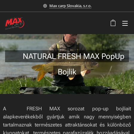
Max carp Slovakia, s.r.o.
🍃 NATURAL FRESH MAX PopUp
Bojlik
A 🍃FRESH MAX sorozat pop-up bojliait
alapkeverékekből gyártjuk amik nagy mennyiségben
tartalmaznak természetes attraktánsokat és különböző
kivonatokat, természetes parafazúzalék hozzáadásával.