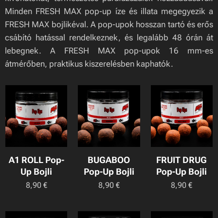
Minden FRESH MAX pop-up íze és illata megegyezik a
FRESH MAX bojlikéval. A pop-upok hosszan tartó és erős
csábító hatással rendelkeznek, és legalább 48 órán át
lebegnek. A FRESH MAX pop-upok 16 mm-es
átmérőben, praktikus kiszerelésben kaphatók.
A1 ROLL Pop-
BUGABOO
FRUIT DRUG
Up Bojli
Pop-Up Bojli
Pop-Up Bojli
8,90
€
8,90
€
8,90
€