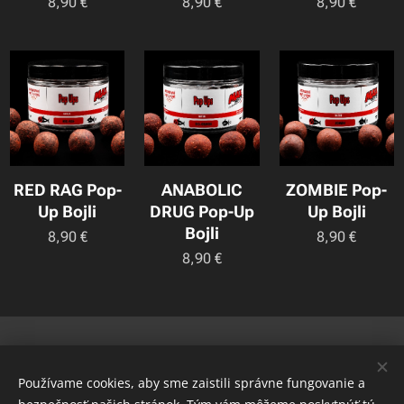
8,90
€
8,90
€
8,90
€
RED RAG Pop-
ANABOLIC
ZOMBIE Pop-
Up Bojli
DRUG Pop-Up
Up Bojli
Bojli
8,90
€
8,90
€
8,90
€
© 2022 Všetky práva vyhradené
Používame cookies, aby sme zaistili správne fungovanie a
www.maxcarp.sk