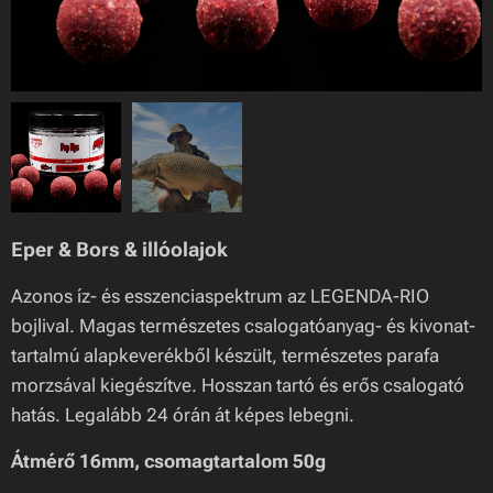
1x 16mm LEGENDA-RIO Pop-Up
Eper & Bors & illóolajok
Azonos íz- és esszenciaspektrum az LEGENDA-RIO
bojlival. Magas természetes csalogatóanyag- és kivonat-
tartalmú alapkeverékből készült, természetes parafa
morzsával kiegészítve. Hosszan tartó és erős csalogató
hatás. Legalább 24 órán át képes lebegni.
Átmérő 16mm, csomagtartalom 50g