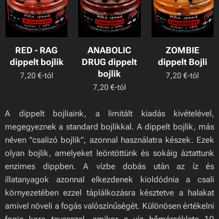
RED - RAG
ANABOLIC
ZOMBIE
dippelt bojlik
DRUG dippelt
dippelt Bojli
bojlik
7,20
€
-tól
7,20
€
-tól
7,20
€
-tól
A dippelt bojliaink, a limitált kiadás kivételével,
megegyeznek a standard bojlikkal. A dippelt bojlik, más
néven "csalizó bojlik", azonnal használatra készek. Ezek
olyan bojlik, amelyeket leöntöttünk és sokáig áztattunk
enzimes dippben. A vízbe dobás után az íz és
illatanyagok azonnal elkezdenek kioldódnia a csali
környezetében ezzel táplálkozásra késztetve a halakat
amivel növeli a fogás valószínűségét. Különösen értékelni