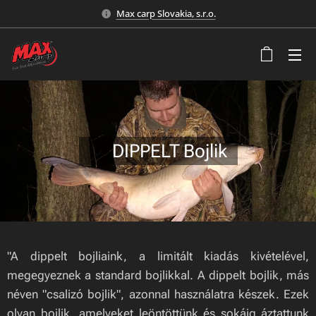
Max carp Slovakia, s.r.o.
🍃DIPPELT Bojlik
"A dippelt bojliaink, a limitált kiadás kivételével,
megegyeznek a standard bojlikkal. A dippelt bojlik, más
néven "csalizó bojlik", azonnal használatra készek. Ezek
olyan bojlik, amelyeket leöntöttünk és sokáig áztattunk