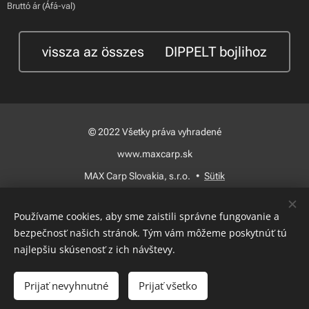
Bruttó ár (Áfá-val)
vissza az összes 🍃DIPPELT bojlihoz
© 2022 Všetky práva vyhradené
www.maxcarp.sk
MAX Carp Slovakia, s.r.o.
Sütik
Nyelvek
Používame cookies, aby sme zaistili správne fungovanie a
Slovenčina
Magyar
bezpečnosť našich stránok. Tým vám môžeme poskytnúť tú
najlepšiu skúsenosť z ich návštevy.
Kosárba
Prijať nevyhnutné
Prijať všetko