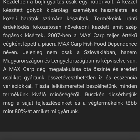
Kezdetben a bojli gyártás csak egy hobbi volt. A kézzel
készített golyók kizárólag személyes használatra és
közeli barátok számára készültek. Termékeink iránti
érdeklődés fokozatosan növekedni kezdett amit szép
fogások kísértek. 2007-ben a MAX Carp teljes értékű
cégként lépett a piacra MAX Carp Fish Food Dependence
néven. Jelenleg nem csak a Szlovákiában, hanem
Magyarországon és Lengyelországban is képviselve van.
A MAX Carp cég megalakulása óta őszinte és eredeti
csalikat gyártunk összetéveszthetetlen íz és esszencia
variációkkal. Tiszta lelkiismerettel beszélhetünk minden
termékünk kiváló minőségéről. Büszkén dicsérhetjük
meg a saját fejlesztéseinket és a végtermékeink több
mint 80%-át amiket mi gyártunk.