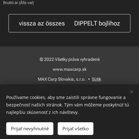
Bruttó ár (Áfá-val)
vissza az összes 🍃DIPPELT bojlihoz
© 2022 Všetky práva vyhradené
www.maxcarp.sk
MAX Carp Slovakia, s.r.o.
Sütik
Nyelvek
Používame cookies, aby sme zaistili správne fungovanie a
Slovenčina
Magyar
bezpečnosť našich stránok. Tým vám môžeme poskytnúť tú
najlepšiu skúsenosť z ich návštevy.
Kosárba
Prijať nevyhnutné
Prijať všetko