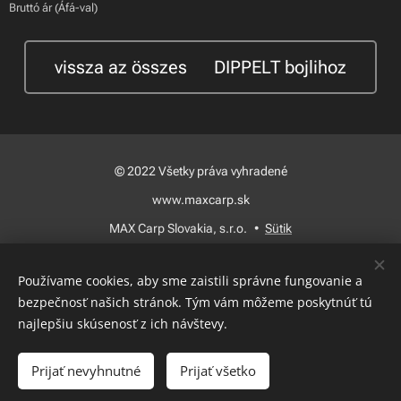
Bruttó ár (Áfá-val)
vissza az összes 🍃DIPPELT bojlihoz
© 2022 Všetky práva vyhradené
www.maxcarp.sk
MAX Carp Slovakia, s.r.o.
Sütik
Nyelvek
Používame cookies, aby sme zaistili správne fungovanie a
Slovenčina
Magyar
bezpečnosť našich stránok. Tým vám môžeme poskytnúť tú
najlepšiu skúsenosť z ich návštevy.
Kosárba
Prijať nevyhnutné
Prijať všetko