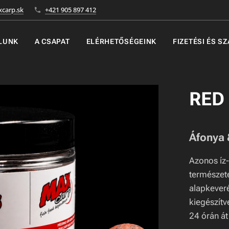
carp.sk
+421 905 897 412
LUNK
A CSAPAT
ELÉRHETŐSÉGEINK
FIZETÉSI ÉS S
RED 
Áfonya 
Azonos íz
természet
alapkever
kiegészítv
24 órán át