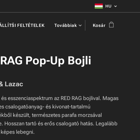
HU
ZÁLLÍTŚI FELTÉTELEK
Továbbiak
Kosár
RAG Pop-Up Bojli
& Lazac
- és esszenciaspektrum az RED RAG bojlival. Magas
es csalogatóanyag- és kivonat-tartalmú
ékből készült, természetes parafa morzsával
e. Hosszan tartó és erős csalogató hatás. Legalább
 képes lebegni.