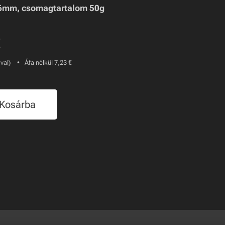
6mm, csomagtartalom 50g
€
-val)
Áfa nélkül 7,23 €
Kosárba