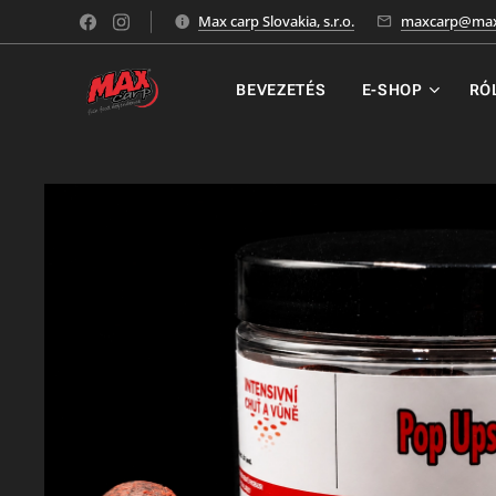
Max carp Slovakia, s.r.o.
maxcarp@max
BEVEZETÉS
E-SHOP
RÓ