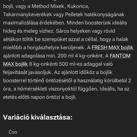
bojli, vagy a Method Mixek, Kukorica,
Takarmánykeverékek vagy Pelletek hatékonyságának
maximalizálása érdekében. Minden boosterünk ideális
hideg és meleg vízhez. Sáros helyeken vagy rövid
sétákon töltik be szerepüket azzal a céllal, hogy a halak
mielőbb a horgászhelyre kerüljenek. A
FRESH MAX bojlik
ajánlott adagolása min. 200 ml 4 kg-onként. A
FANTOM
MAX bojlik
8 kg-onkénti 500 ml-es adaggal való
feljavítását javasoljuk. Az ajánlott időköz a bojlik
boosterrel történő öntözésétől a használatig körülbelül 2
óra, a hőmérsékleti viszonyoktól függően. Ideális, ha az
etetés előtti napon öntözi a bojli.
Variáció kiválasztása:
Cso