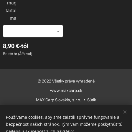
mag
tartal
ma
8,90
€
-tól
Bruttó ár (Áfá-val)
© 2022 Všetky práva vyhradené
www.maxcarp.sk
MAX Carp Slovakia, s.r.o.
Sütik
Nyelvek
Používame cookies, aby sme zaistili správne fungovanie a
Slovenčina
Magyar
bezpečnosť našich stránok. Tým vám môžeme poskytnúť tú
najlepšiu skúsenosť z ich návštevy.