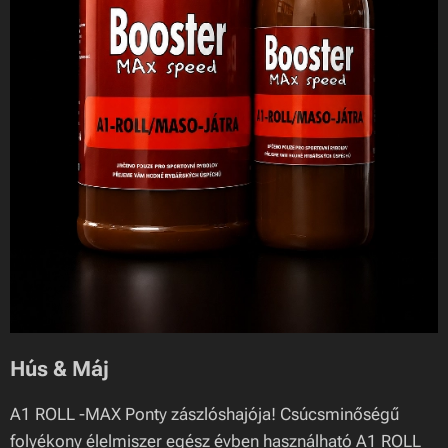
Hús & Máj
A1 ROLL -MAX Ponty zászlóshajója! Csúcsminőségű
folyékony élelmiszer egész évben használható A1 ROLL