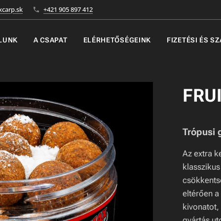
carp.sk
+421 905 897 412
LUNK
A CSAPAT
ELÉRHETŐSÉGEINK
FIZETÉSI ÉS S
FRUI
Trópusi
Az extra 
klasszikus
csökkentse
eltérően 
kivonatot,
gyártás u