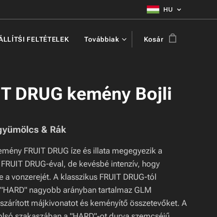
HU
ZÁLLÍTŚI FELTÉTELEK
Továbbiak
Kosár
T DRUG kemény Bojli
 gyümölcs & Rák
kemény FRUIT DRUG íze és illata megegyezik a
 FRUIT DRUG-éval, de kevésbé intenzív, hogy
 a vonzerejét. A klasszikus FRUIT DRUG-tól
a "HARD" nagyobb arányban tartalmaz GLM
 szárított májkivonatot és keményítő összetevőket. A
tolsó szakaszában a "HARD"-ot durva szemcséjű