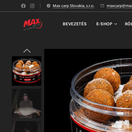
Max carp Slovakia, s.r.o.
maxcarp@max
BEVEZETÉS
E-SHOP
RÓ