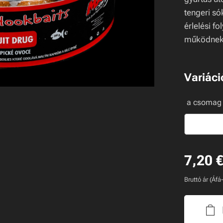
tengeri só
érlelési f
működnek
Variáci
UIT DRUG hard
UIT DRUG hard
UIT DRUG hard
UIT DRUG hard
UIT DRUG hard
a csomag 
7,20
Bruttó ár (Áfá