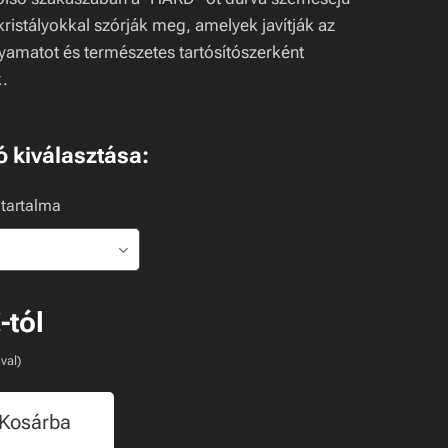
kristályokkal szórják meg, amelyek javítják az
olyamatot és természetes tartósítószerként
.
ó kiválasztása:
tartalma
€
-tól
-val)
Kosárba