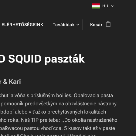
HU
ELÉRHETŐSÉGEINK
Továbbiak
Kosár
D SQUID paszták
 & Kari
chuť a vôňa s príslušným boilies. Obaľovacia pasta
ý pomocník predovšetkým na obzvláštnenie nástrahy
období alebo v ťažko prechytávaných lokalitách
ho roka. Náš TIP pre teba: ,,Do okolia nastraženého
obaľovacou pastou vhoď cca. 5 kusov taktiež v paste