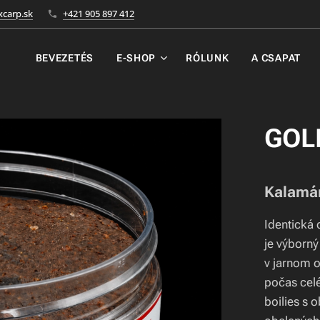
carp.sk
+421 905 897 412
BEVEZETÉS
E-SHOP
RÓLUNK
A CSAPAT
GOL
Kalamár
Identická 
je výborn
v jarnom 
počas celé
boilies s 