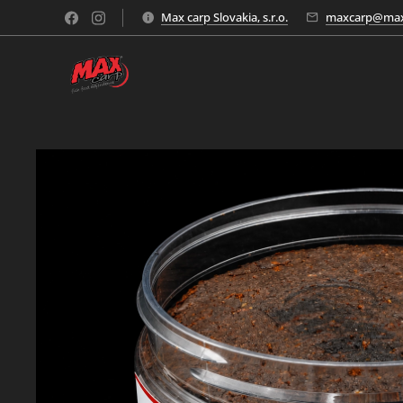
Max carp Slovakia, s.r.o.
maxcarp@max