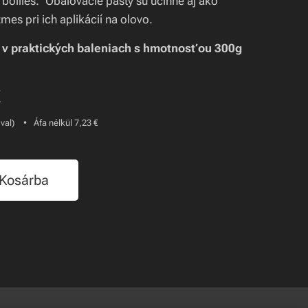
boilies." Obaľovacie pasty sú účinné aj ako
mes pri ich aplikácií na olovo.
v praktických baleniach s hmotnosťou 300g
€
-val)
Áfa nélkül 7,23 €
Kosárba