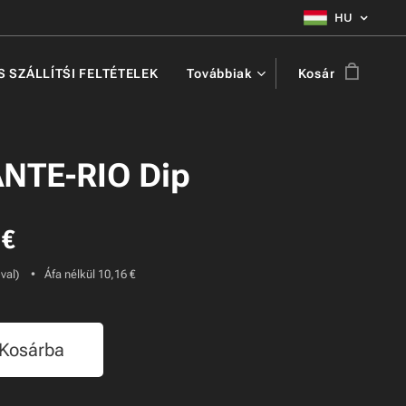
HU
ÉS SZÁLLÍTŚI FELTÉTELEK
Továbbiak
Kosár
NTE-RIO Dip
€
-val)
Áfa nélkül 10,16 €
Kosárba