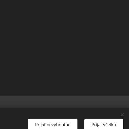
MAX Carp Slovakia, s.r.o.
Sütik
Nyelvek
Slovenčina
Magyar
Prijať nevyhnutné
Prijať všetko