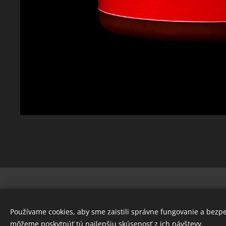
© 2022 Všetky práva vyhradené
Používame cookies, aby sme zaistili správne fungovanie a bezp
www.maxcarp.sk
môžeme poskytnúť tú najlepšiu skúsenosť z ich návštevy.