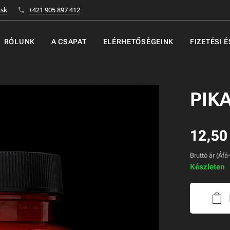
sk
+421 905 897 412
RÓLUNK
A CSAPAT
ELÉRHETŐSÉGEINK
FIZETÉSI 
PIKA
12,50
Bruttó ár (Áfá
Készleten