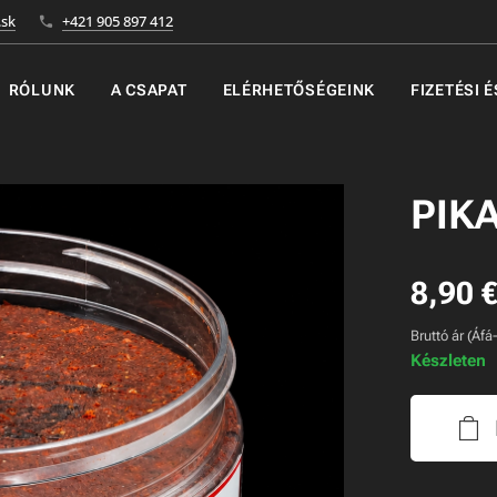
sk
+421 905 897 412
RÓLUNK
A CSAPAT
ELÉRHETŐSÉGEINK
FIZETÉSI 
PIKA
8,90
Bruttó ár (Áfá
Készleten