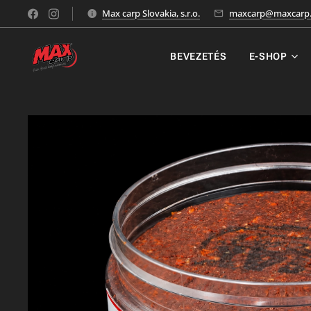
Max carp Slovakia, s.r.o.
maxcarp@maxcarp.
BEVEZETÉS
E-SHOP