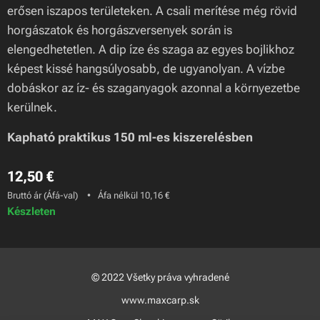
erősen iszapos területeken. A csali merítése még rövid
horgászatok és horgászversenyek során is
elengedhetetlen. A dip íze és szaga az egyes bojlikhoz
képest kissé hangsúlyosabb, de ugyanolyan. A vízbe
dobáskor az íz- és szaganyagok azonnal a környezetbe
kerülnek.
Kapható praktikus 150 ml-es kiszerelésben
12,50
€
Bruttó ár (Áfá-val)
Áfa nélkül 10,16 €
Készleten
© 2022 Všetky práva vyhradené
www.maxcarp.sk