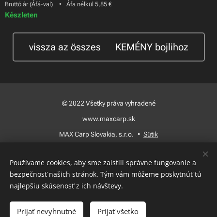
Bruttó ár (Áfá-val)
Áfa nélkül 5,85 €
Készleten
vissza az összes 🍃KEMÉNY bojlihoz
© 2022 Všetky práva vyhradené
www.maxcarp.sk
MAX Carp Slovakia, s.r.o.
Sütik
Nyelvek
Používame cookies, aby sme zaistili správne fungovanie a
Slovenčina
Magyar
bezpečnosť našich stránok. Tým vám môžeme poskytnúť tú
najlepšiu skúsenosť z ich návštevy.
Kosárba
Prijať nevyhnutné
Prijať všetko