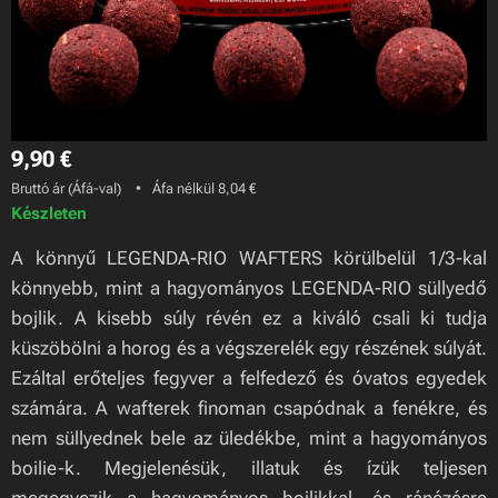
9,90
€
Bruttó ár (Áfá-val)
Áfa nélkül 8,04 €
Készleten
A könnyű LEGENDA-RIO WAFTERS körülbelül 1/3-kal
könnyebb, mint a hagyományos LEGENDA-RIO süllyedő
bojlik. A kisebb súly révén ez a kiváló csali ki tudja
küszöbölni a horog és a végszerelék egy részének súlyát.
Ezáltal erőteljes fegyver a felfedező és óvatos egyedek
számára. A wafterek finoman csapódnak a fenékre, és
nem süllyednek bele az üledékbe, mint a hagyományos
boilie-k. Megjelenésük, illatuk és ízük teljesen