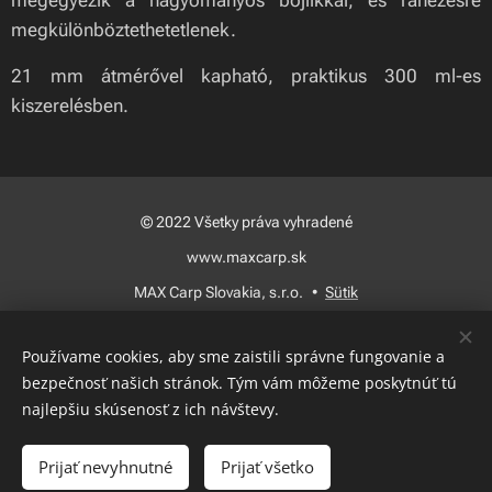
megegyezik a hagyományos bojlikkal, és ránézésre
megkülönböztethetetlenek.
21 mm átmérővel kapható, praktikus 300 ml-es
kiszerelésben.
© 2022 Všetky práva vyhradené
www.maxcarp.sk
MAX Carp Slovakia, s.r.o.
Sütik
Nyelvek
Používame cookies, aby sme zaistili správne fungovanie a
Slovenčina
Magyar
bezpečnosť našich stránok. Tým vám môžeme poskytnúť tú
najlepšiu skúsenosť z ich návštevy.
Kosárba
Prijať nevyhnutné
Prijať všetko