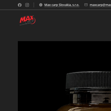
Max carp Slovakia, s.r.o.
maxcarp@max