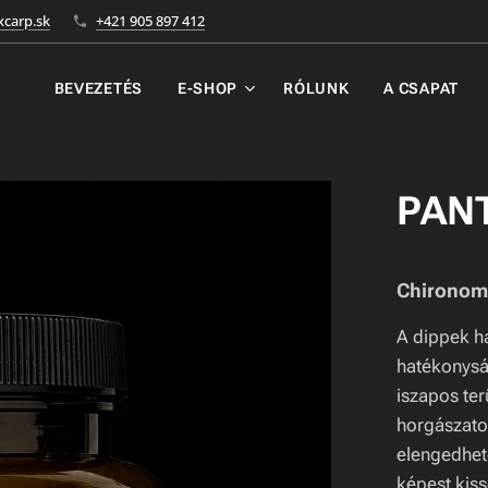
carp.sk
+421 905 897 412
BEVEZETÉS
E-SHOP
RÓLUNK
A CSAPAT
PANT
Chironom
A dippek ha
hatékonysá
iszapos ter
horgászato
elengedhete
képest kis