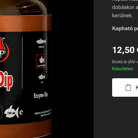
dobáskor a
kerülnek.
Kapható pr
12,50
Bruttó ár (Áfá-v
Készleten