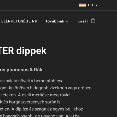
HU
ELÉRHETŐSÉGEINK
Továbbiak
Kosár
ER dippek
us plumosus & Rák
sználata növeli a bemutatott csali
gát, különösen hidegebb vizekben vagy erősen
ületeken. A csali merítése még rövid
k és horgászversenyek során is
tlen. A dip íze és szaga az egyes bojlikhoz
sé hangsúlyosabb, de ugyanolyan. A vízbe