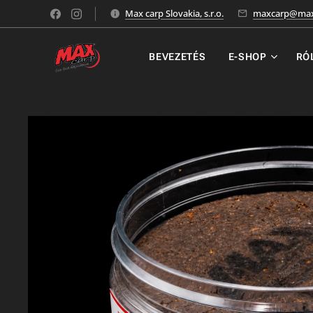
Max carp Slovakia, s.r.o.
maxcarp@max
BEVEZETÉS
E-SHOP
RÓ