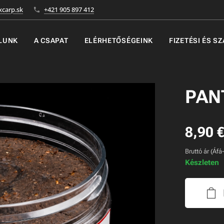
carp.sk
+421 905 897 412
LUNK
A CSAPAT
ELÉRHETŐSÉGEINK
FIZETÉSI ÉS S
PAN
8,90
Bruttó ár (Áfá
Készleten