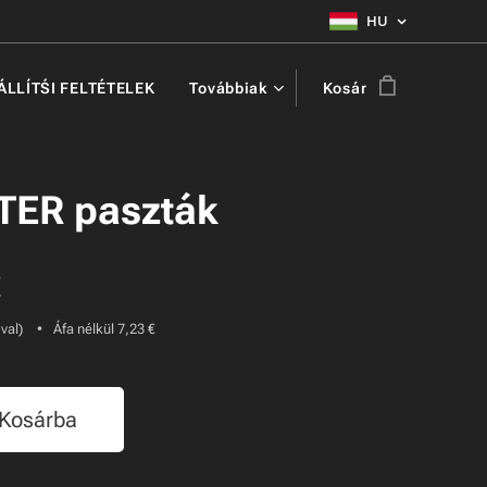
HU
ZÁLLÍTŚI FELTÉTELEK
Továbbiak
Kosár
TER paszták
€
-val)
Áfa nélkül 7,23 €
Kosárba