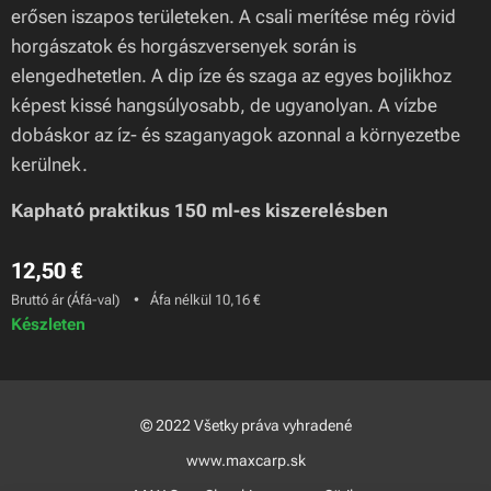
erősen iszapos területeken. A csali merítése még rövid
horgászatok és horgászversenyek során is
elengedhetetlen. A dip íze és szaga az egyes bojlikhoz
képest kissé hangsúlyosabb, de ugyanolyan. A vízbe
dobáskor az íz- és szaganyagok azonnal a környezetbe
kerülnek.
Kapható praktikus 150 ml-es kiszerelésben
12,50
€
Bruttó ár (Áfá-val)
Áfa nélkül 10,16 €
Készleten
© 2022 Všetky práva vyhradené
www.maxcarp.sk