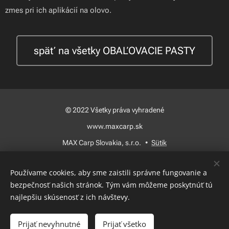
zmes pri ich aplikácií na olovo.
späť na všetky OBAĽOVACIE PASTY
© 2022 Všetky práva vyhradené
www.maxcarp.sk
MAX Carp Slovakia, s.r.o.
Sütik
Nyelvek
Používame cookies, aby sme zaistili správne fungovanie a
Slovenčina
Magyar
bezpečnosť našich stránok. Tým vám môžeme poskytnúť tú
najlepšiu skúsenosť z ich návštevy.
Kosárba
Prijať nevyhnutné
Prijať všetko