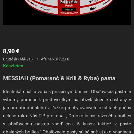
8,90
€
Bruttó ár (Áfá-val)
Áfa nélkül 7,23 €
Készleten
MESSIAH (Pomaranč & Krill & Ryba) pasta
Identická chuť a vôňa s príslušným boilies. Obaľovacia pasta je
výborný pomocník predovšetkým na obzvláštnenie nástrahy v
jarnom období alebo v ťažko prechytávaných lokalitách počas
celého roka. Náš TIP pre teba: ,,Do okolia nastraženého boilies
s obaľovacou pastou vhoď cca. 5 kusov taktiež v paste
obalených boilies." Obaľovacie pasty sú účinné aj ako vnadiaca