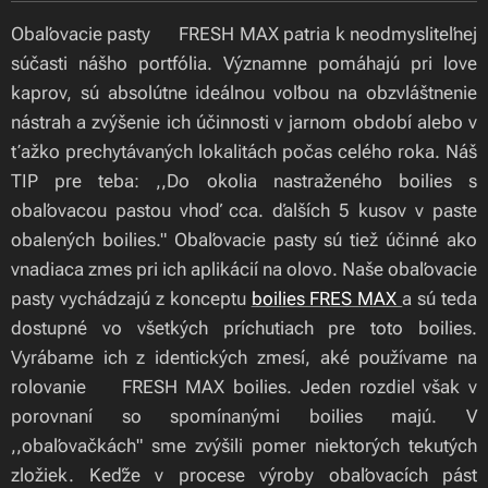
Obaľovacie pasty 🍃FRESH MAX patria k neodmysliteľnej
súčasti nášho portfólia. Významne pomáhajú pri love
kaprov, sú absolútne ideálnou voľbou na obzvláštnenie
nástrah a zvýšenie ich účinnosti v jarnom období alebo v
ťažko prechytávaných lokalitách počas celého roka. Náš
TIP pre teba: ,,Do okolia nastraženého boilies s
obaľovacou pastou vhoď cca. ďalších 5 kusov v paste
obalených boilies." Obaľovacie pasty sú tiež účinné ako
vnadiaca zmes pri ich aplikácií na olovo. Naše obaľovacie
pasty vychádzajú z konceptu
boilies FRES MAX
a sú teda
dostupné vo všetkých príchutiach pre toto boilies.
Vyrábame ich z identických zmesí, aké používame na
rolovanie 🍃FRESH MAX boilies. Jeden rozdiel však v
porovnaní so spomínanými boilies majú. V
,,obaľovačkách" sme zvýšili pomer niektorých tekutých
zložiek. Keďže v procese výroby obaľovacích pást