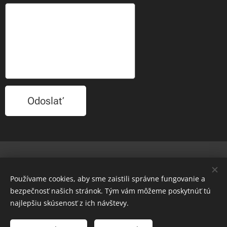
Odoslať
© 2022 Všetky práva vyhradené
Používame cookies, aby sme zaistili správne fungovanie a
www.maxcarp.sk
bezpečnosť našich stránok. Tým vám môžeme poskytnúť tú
MAX Carp
Cookies
najlepšiu skúsenosť z ich návštevy.
Jazyky