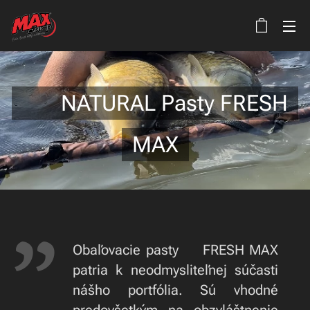
🍃 NATURAL Pasty FRESH
MAX
Obaľovacie pasty 🍃FRESH MAX
patria k neodmysliteľnej súčasti
nášho portfólia. Sú vhodné