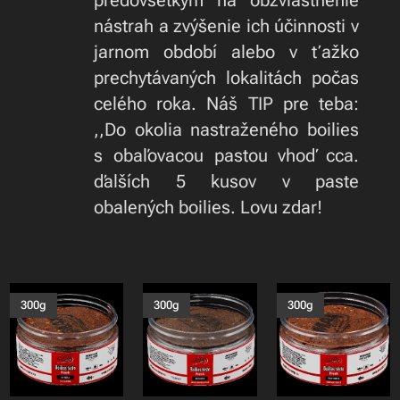
predovšetkým na obzvláštnenie
nástrah a zvýšenie ich účinnosti v
jarnom období alebo v ťažko
prechytávaných lokalitách počas
celého roka. Náš TIP pre teba:
,,Do okolia nastraženého boilies
s obaľovacou pastou vhoď cca.
ďalších 5 kusov v paste
obalených boilies. Lovu zdar!
300g
300g
300g