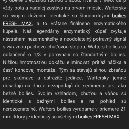
vyrobené precíznou ručnou prácou. Kvalita v MAX Carp
vždy bola a naďalej zostáva na prvom mieste. Waftersky
sú svojim zložením identické so štandardnými
boilies
FRESH MAX
, a to vrátane finálneho enzymatického
kúpeľa. Náš legendárny enzymatický kúpeľ zvyšuje
nástrahám nezameniteľný a neodolateľný potravný signál
s výraznou pachovo-chuťovou stopou. Wafters boilies sú
odľahčené o 1/3 v porovnaní so štandartným boilies.
Nižšou hmotnosťou dokážu eliminovať príťaž háčika a
časť koncovej montáže. Tým sa stávajú silnou zbraňou
pre skúmavé a ostražité jedince. Waftersky jemne
dosadajú na dno a nezapadajú do sedimentu tak, ako
bežné boilies. Svojim vzhľadom, chuťou a vôňou sú
identické s bežnými boilies a na pohľad sú
nerozoznateľné. Wafters boilies vyrábame v priemere 21
mm, ktorý je identický so všetkými
boilies FRESH MAX
.