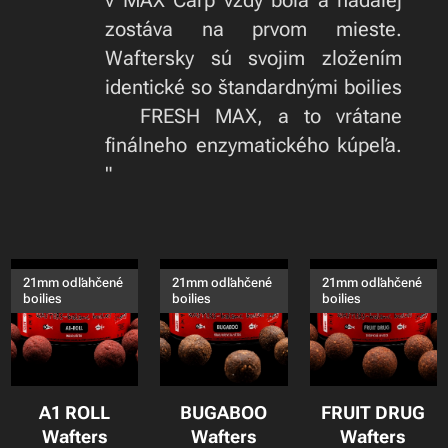
v MAX Carp vždy bola a naďalej
zostáva na prvom mieste.
Waftersky sú svojim zložením
identické so štandardnými boilies
🍃FRESH MAX, a to vrátane
finálneho enzymatického kúpeľa.
"
21mm odľahčené
21mm odľahčené
21mm odľahčené
boilies
boilies
boilies
A1 ROLL
BUGABOO
FRUIT DRUG
Wafters
Wafters
Wafters