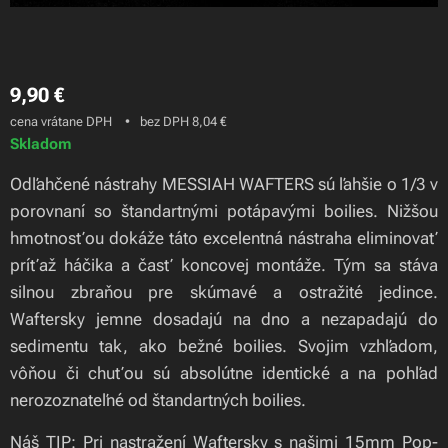
9,90
€
cena vrátane DPH
bez DPH 8,04 €
Skladom
Odľahčené nástrahy MESSIAH WAFTERS sú ľahšie o 1/3 v
porovnaní so štandartnými potápavými boilies. Nižšou
hmotnosťou dokáže táto excelentná nástraha eliminovať
príťaž háčika a časť koncovej montáže. Tým sa stáva
silnou zbraňou pre skúmavé a ostražité jedince.
Waftersky jemne dosadajú na dno a nezapadajú do
sedimentu tak, ako bežné boilies. Svojim vzhľadom,
vôňou či chuťou sú absolútne identické a na pohľad
nerozoznateľné od štandartných boilies.
Náš TIP: Pri nastražení Waftersky s našimi 15mm Pop-