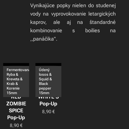
Vynikajúce popky nielen do studenej
vody na vyprovokovanie letargických
kaprov, ale aj na štandardné
kombinovanie s boilies na
,,panáčika".
Fermentovaná
Údený
Ryba &
losos &
Kreveta &
Squid &
Krab &
Black
Korenie
pepper
15mm
15mm
RED
WHITE S
ZOMBIE
Pop-Up
SPICE
8,90
€
Pop-Up
8,90
€