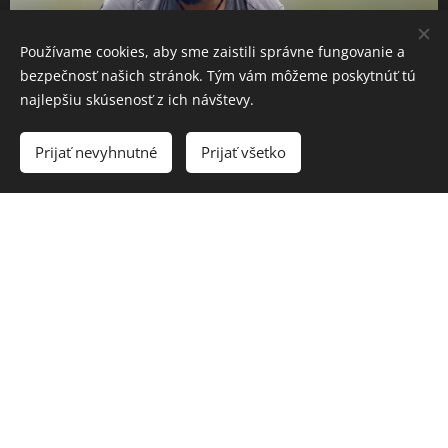
Používame cookies, aby sme zaistili správne fungovanie a
bezpečnosť našich stránok. Tým vám môžeme poskytnúť tú
najlepšiu skúsenosť z ich návštevy.
Prijať nevyhnutné
Prijať všetko
ulovená na popku RED ZOMBIE SPICE
© 2022 Všetky práva vyhradené
www.maxcarp.sk