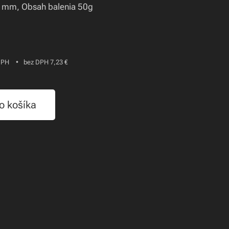
 mm, Obsah balenia 50g
DPH
bez DPH 7,23 €
o košíka