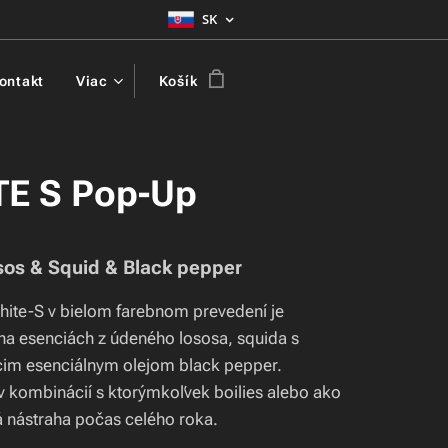
SK
ontakt
Viac
Košík
E S Pop-Up
sos & Squid & Black pepper
ite-S v bielom farebnom prevedení je
na esenciách z údeného lososa, squida s
cim esenciálnym olejom black pepper.
v kombinácií s ktorýmkoľvek boilies alebo ako
 nástraha počas celého roka.