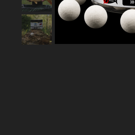
Údený Losos & Squi
1x Pop-Up 
Boilies FRUIT DRUG 21