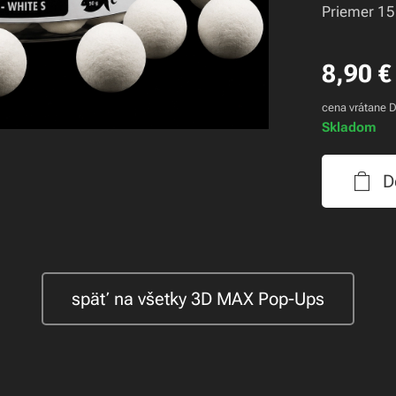
Priemer 15
8,90
€
cena vrátane 
Skladom
d & Krill & black Pepper
3D White-S 15mm
mm + Pop-Up 15mm 3D WHITE-S
D
späť na všetky 3D MAX Pop-Ups