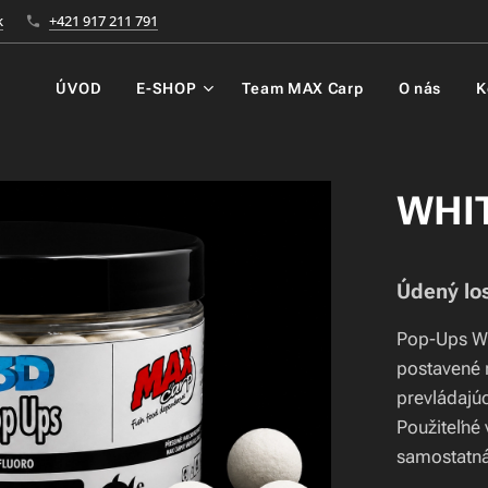
k
+421 917 211 791
ÚVOD
E-SHOP
Team MAX Carp
O nás
K
WHIT
Údený lo
Pop-Ups Wh
postavené 
prevládajú
Použiteľné 
samostatná