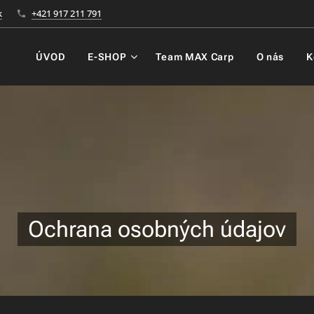
k
+421 917 211 791
ÚVOD
E-SHOP
Team MAX Carp
O nás
K
Ochrana osobných údajov