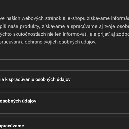
a
e-shopu získa
vame informác
eve našich webových stránok
úpiš naše produkty, získavame a spracúvame aj tvoje osob
ýchto skutočnostiach nie len informovať, ale prijať aj zod
racúvaní a ochrane tvojich osobných údajov.
ia k spracúvaniu osobných údajov
covania a ochrany osobných údajov sú v
ypracované v súlade
amentu a Rady Európskej Únie 2016/679 o ochrane fyzick
 osobných údajov
ch údajov a o voľnom pohybe takýchto údajov (ďalej len
,,GDPR
 ochrane osobných
údajov
(ďalej len
,,Zákon o ochrane osobný
e najčastejšie spracovávame za účelom plnenia kúpnej zm
, odoslanú prostredníctvom našich webových stránok ww
 spracúvame