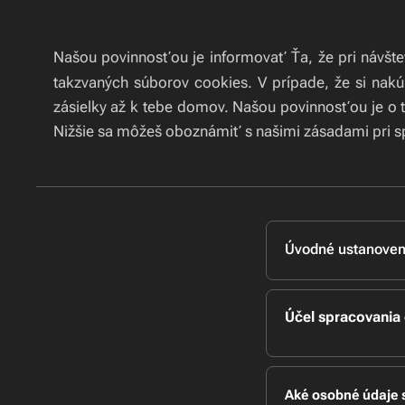
Našou povinnosťou je informovať Ťa, že pri návšt
takzvaných súborov cookies.
V prípade, že si nak
zásielky až k tebe domov.
Našou povinnosťou je o t
Nižšie sa môžeš oboznámiť s našimi zásadami pri sp
Úvodné ustanoven
Tieto zásady spra
Európskeho parl
Účel spracovania
spracúvaní osobný
č. 18/2018 Z.z. o
Vaše osobné údaj
vašu objednávku
Spoločnosť
Aké osobné údaje