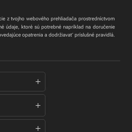
ie z tvojho webového prehliadača prostredníctvom
né údaje, ktoré sú potrebné napríklad na doručenie
povedajúce
opatrenia a dodržiavať príslušné pravidlá.
 s nariadením
ých osôb pri
"
) a zákonom
ch údajov"
)
luvy, aby sme
w.maxcarp.sk