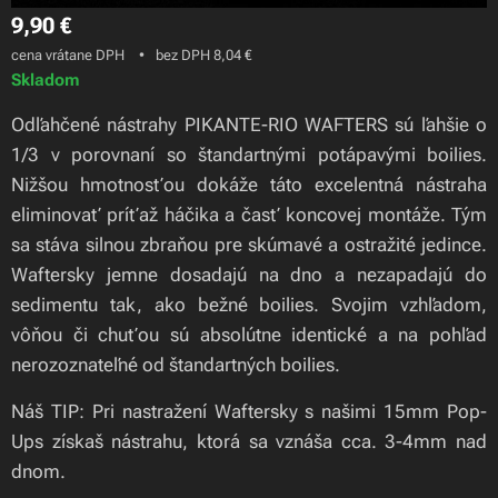
9,90
€
cena vrátane DPH
bez DPH 8,04 €
Skladom
Odľahčené nástrahy PIKANTE-RIO WAFTERS sú ľahšie o
1/3 v porovnaní so štandartnými potápavými boilies.
Nižšou hmotnosťou dokáže táto excelentná nástraha
eliminovať príťaž háčika a časť koncovej montáže. Tým
sa stáva silnou zbraňou pre skúmavé a ostražité jedince.
Waftersky jemne dosadajú na dno a nezapadajú do
sedimentu tak, ako bežné boilies. Svojim vzhľadom,
vôňou či chuťou sú absolútne identické a na pohľad
nerozoznateľné od štandartných boilies.
Náš TIP: Pri nastražení Waftersky s našimi 15mm Pop-
Ups získaš nástrahu, ktorá sa vznáša cca. 3-4mm nad
dnom.