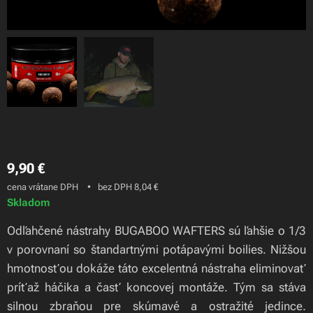
1x 21mm BUGABOO Wafters + 1x 15mm ANABOLIC EXOTICA
Pop-Up
9,90
€
cena vrátane DPH
bez DPH 8,04 €
Skladom
Odľahčené nástrahy BUGABOO WAFTERS sú ľahšie o 1/3
v porovnaní so štandartnými potápavými boilies. Nižšou
hmotnosťou dokáže táto excelentná nástraha eliminovať
príťaž háčika a časť koncovej montáže. Tým sa stáva
silnou zbraňou pre skúmavé a ostražité jedince.