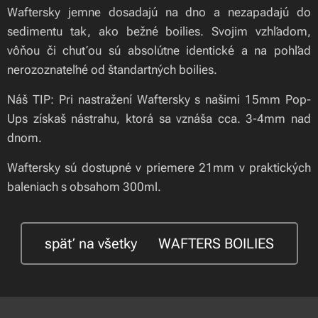
Waftersky jemne dosadajú na dno a nezapadajú do
sedimentu tak, ako bežné boilies. Svojim vzhľadom,
vôňou či chuťou sú absolútne identické a na pohľad
nerozoznateľné od štandartných boilies.
Náš TIP: Pri nastražení Waftersky s našimi 15mm Pop-
Ups získaš nástrahu, ktorá sa vznáša cca. 3-4mm nad
dnom.
Waftersky sú dostupné v priemere 21mm v praktických
baleniach s obsahom 300ml.
späť na všetky 🍃WAFTERS BOILIES