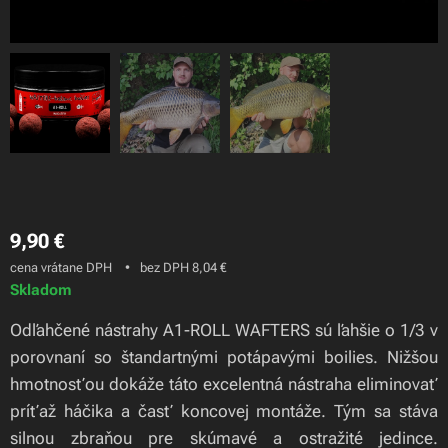
1x 21mm A1 ROLL WAFTERS
1x 21mm A1 ROLL WAFTERS
9,90
€
cena vrátane DPH
bez DPH 8,04 €
Skladom
Odľahčené nástrahy A1-ROLL WAFTERS sú ľahšie o 1/3 v
porovnaní so štandartnými potápavými boilies. Nižšou
hmotnosťou dokáže táto excelentná nástraha eliminovať
príťaž háčika a časť koncovej montáže. Tým sa stáva
silnou zbraňou pre skúmavé a ostražité jedince.