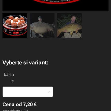
1x 24mm A1 Roll hard + 16mm PopUp A1 Roll
2x 24mm A1 ROLL hard
Vyberte si variant:
balen
ie
Cena od
7,20
€
cena vrátane DPH