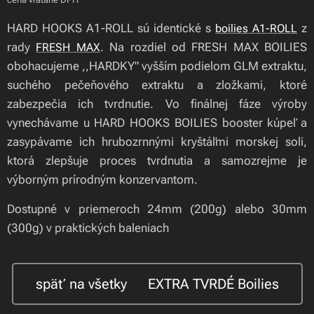
HARD HOOKS A1-ROLL sú identické s
z
boilies A1-ROLL
rady
. Na rozdiel od FRESH MAX BOILIES
FRESH MAX
obohacujeme ,,HARDKY" vyšším podielom GLM extraktu,
suchého pečeňového extraktu a zložkami, ktoré
zabezpečia ich tvrdnutie. Vo finálnej fáze výroby
vynechávame u HARD HOOKS BOILIES booster kúpeľ a
zasypávame ich hrubozrnnými kryštáľmi morskej soli,
ktorá zlepšuje proces tvrdnutia a samozrejme je
výborným prírodným konzervantom.
Dostupné v priemeroch 24mm (200g) alebo 30mm
(300g) v praktických baleniach
späť na všetky 🍃EXTRA TVRDÉ Boilies