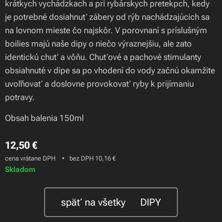
krátkych vychádzkach a pri rybárskych pretekpch, kedy
je potrebné dosiahnuť zábery od rýb nachádzajúcich sa
na lovnom mieste čo najskôr. V porovnaní s príslušným
boilies majú naše dipy o niečo výraznejšiu, ale zato
identickú chuť a vôňu. Chuťové a pachové stimulanty
obsiahnuté v dipe sa po vhodení do vody začnú okamžite
uvoľňovať a doslovne provokovať ryby k prijímaniu
potravy.
Obsah balenia 150ml
12,50
€
cena vrátane DPH
bez DPH 10,16 €
Skladom
späť na všetky 🍃DIPY