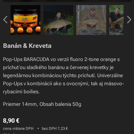
čas: august, lokalita: štrkovisko, vnadenie: boilies PIKANTE-RIO
+ tigrí orech, nástraha: 1x Pop-Up BARACUDA
1x 14mm Pop Up BARACUDA
čas: August, lokalita: Štrkovisko, nástraha: 1x Pop-Up
BARACUDA
Banán & Kreveta
Pop-Ups BARACUDA vo verzii fluoro 2-tone orange s
príchuťou sladkého banánu a červenej krevetky je
legendárnou kombináciou týchto príchutí. Univerzálne
Pop-Ups v kombinácii ako s ovocnými, tak aj mäsovo-
rybacími boilies.
Priemer 14mm, Obsah balenia 50g
8,90
€
cena vrátane DPH
bez DPH 7,23 €