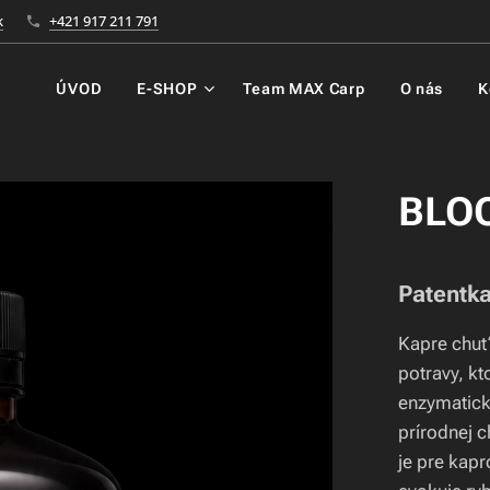
k
+421 917 211 791
ÚVOD
E-SHOP
Team MAX Carp
O nás
K
BLO
Patentk
Kapre chuť 
potravy, kt
enzymatick
prírodnej 
je pre kap