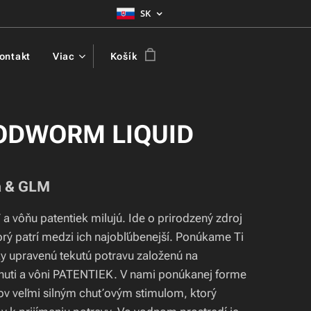
SK
ontakt
Viac
Košík
ODWORM LIQUID
a & GLM
a vôňu patentiek milujú. Ide o prirodzený zdroj
orý patrí medzi ich najobľúbenejší. Ponúkame Ti
y upravenú tekutú potravu založenú na
chuti a vôni PATENTIEK. V nami ponúkanej forme
rov veľmi silným chuťovým stimulom, ktorý