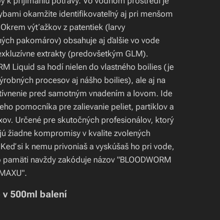
y k prijímaniu potravy. Vo vodnom prostredí je
rybami okamžite identifikovateľný aj pri menšom
 Okrem výťažkov z patentiek (larvy
ých pakomárov) obsahuje aj ďalšie vo vode
exkluzívne extrakty (predovšetkým GLM).
Liquid sa hodí nielen do vlastného boilies (je
robných procesov aj nášho boilies), ale aj na
ktívnenie pred samotným vnadením a lovom. Ide
eho pomocníka pre zalievanie peliet, partiklov a
ov. Určené pre skutočných profesionálov, ktorý
jú žiadne kompromisy v kvalite zvolených
Keď si k nemu privoniaš a vyskúšaš ho pri vode,
do pamäti navždy zakóduje názov "BLOODWORM
 MAXU".
 v 500ml balení