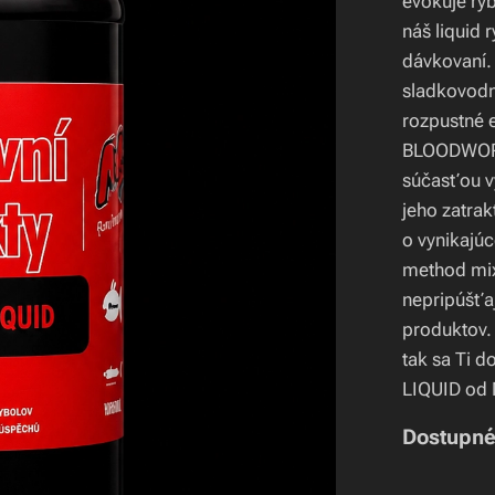
evokuje ryb
náš liquid 
dávkovaní.
sladkovodn
rozpustné 
BLOODWORM 
súčasťou vý
jeho zatra
o vynikajúc
method mix
nepripúšťa
produktov. 
tak sa Ti 
LIQUID od
Dostupné