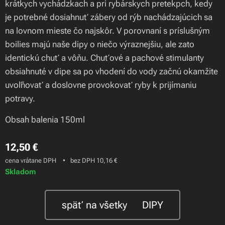
krátkych vychádzkach a pri rybárskych pretekpch, kedy
je potrebné dosiahnuť zábery od rýb nachádzajúcich sa
na lovnom mieste čo najskôr. V porovnaní s príslušným
boilies majú naše dipy o niečo výraznejšiu, ale zato
identickú chuť a vôňu. Chuťové a pachové stimulanty
obsiahnuté v dipe sa po vhodení do vody začnú okamžite
uvoľňovať a doslovne provokovať ryby k prijímaniu
potravy.
Obsah balenia 150ml
12,50
€
cena vrátane DPH
bez DPH 10,16 €
Skladom
späť na všetky 🍃DIPY