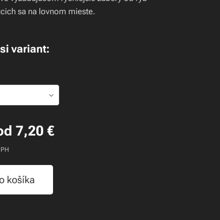
cich sa na lovnom mieste.
si variant:
od
7,20
€
DPH
o košíka