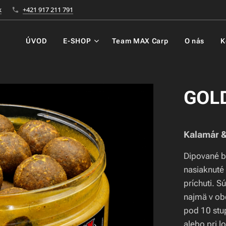
k
+421 917 211 791
ÚVOD
E-SHOP
Team MAX Carp
O nás
K
GOLD
Kalamár &
Dipované b
nasiaknuté
príchuti. S
najmä v obd
pod 10 stu
alebo pri l