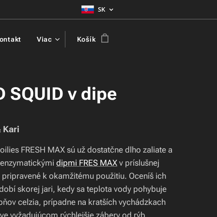
SK
ontakt
Viac
Košík
 SQUID v dipe
 Kari
oilies FRESH MAX sú už dostatčne dlho zaliate a
 enzymatickými
dipmi FRES MAX
v príslušnej
ú pripravené k okamžitému použitiu. Oceníš ich
obí skorej jari, kedy sa teplota vody pohybuje
pňov celzia, prípadne na kratších vychádzkach
ove vyžadujúcom rýchlejšie zábery od rýb