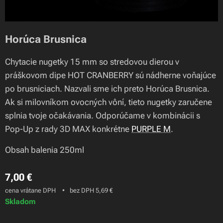
Horúca Brusnica
Chytacie nugetky 15 mm so stredovou dierou v
práškovom dipe HOT CRANBERRY sú nádherne voňajúce
po brusniciach. Nazvali sme ich preto Horúca Brusnica.
Ak si milovníkom ovocných vôní, tieto nugetky zaručene
splnia tvoje očakávania. Odporúčame v kombinácii s
Pop-Up z rady 3D MAX konkrétne
PURPLE M
.
Obsah balenia 250ml
7,00
€
cena vrátane DPH
bez DPH 5,69 €
Skladom