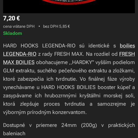
7,20
€
cena vrátane DPH
bez DPH 5,85 €
Skladom
HARD HOOKS LEGENDA-RIO sú identické s
boilies
LEGENDA-RIO
z rady FRESH MAX. Na rozdiel od
FRESH
MAX BOILIES
obohacujeme ,,HARDKY" vyšším podielom
GLM extraktu, suchého pečeňového extraktu a zložkami,
ktoré zabezpečia ich tvrdnutie. Vo finálnej fáze výroby
vynechávame u HARD HOOKS BOILIES booster kúpeľ a
zasypávame ich hrubozrnnými kryštáľmi morskej soli,
ktorá zlepšuje proces tvrdnutia a samozrejme je
výborným prírodným konzervantom.
Dostupné v priemere 24mm (200g) v praktických
baleniach