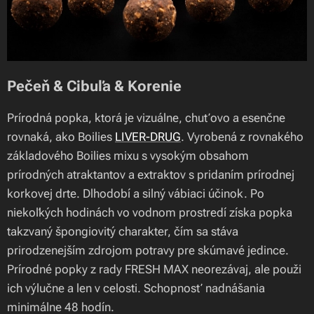
Pečeň & Cibuľa & Korenie
Prírodná popka, ktorá je vizuálne, chuťovo a esenčne
rovnaká, ako Boilies
LIVER-DRUG
. Vyrobená z rovnakého
základového Boilies mixu s vysokým obsahom
prírodných atraktantov a extraktov s pridaním prírodnej
korkovej drte. Dlhodobí a silný vábiaci účinok. Po
niekoľkých hodinách vo vodnom prostredí získa popka
takzvaný špongiovitý charakter, čím sa stáva
prirodzenejším zdrojom potravy pre skúmavé jedince.
Prírodné popky z rady FRESH MAX neorezávaj, ale použi
ich výlučne a len v celosti. Schopnosť nadnášania
minimálne 48 hodín.