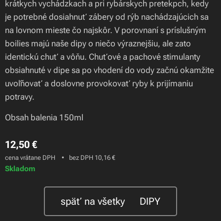
krátkych vychádzkach a pri rybárskych pretekpch, kedy
je potrebné dosiahnuť zábery od rýb nachádzajúcich sa
na lovnom mieste čo najskôr. V porovnaní s príslušným
boilies majú naše dipy o niečo výraznejšiu, ale zato
identickú chuť a vôňu. Chuťové a pachové stimulanty
obsiahnuté v dipe sa po vhodení do vody začnú okamžite
uvoľňovať a doslovne provokovať ryby k prijímaniu
potravy.
Obsah balenia 150ml
12,50
€
cena vrátane DPH
bez DPH 10,16 €
Skladom
späť na všetky 🍃DIPY