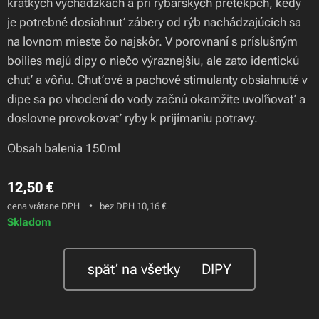
krátkych vychádzkach a pri rybárskych pretekpch, kedy
je potrebné dosiahnuť zábery od rýb nachádzajúcich sa
na lovnom mieste čo najskôr. V porovnaní s príslušným
boilies majú dipy o niečo výraznejšiu, ale zato identickú
chuť a vôňu. Chuťové a pachové stimulanty obsiahnuté v
dipe sa po vhodení do vody začnú okamžite uvoľňovať a
doslovne provokovať ryby k prijímaniu potravy.
Obsah balenia 150ml
12,50
€
cena vrátane DPH
bez DPH 10,16 €
Skladom
späť na všetky 🍃DIPY