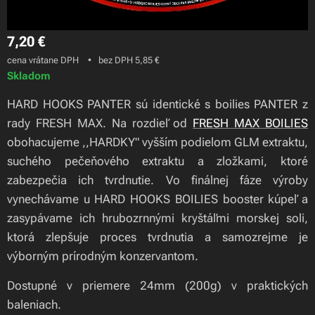
7,20
€
cena vrátane DPH
bez DPH 5,85 €
Skladom
HARD HOOKS PANTER sú identické s boilies PANTER z
rady FRESH MAX. Na rozdieľ od
FRESH MAX BOILIES
obohacujeme ,,HARDKY" vyšším podielom GLM extraktu,
suchého pečeňového extraktu a zložkami, ktoré
zabezpečia ich tvrdnutie. Vo finálnej fáze výroby
vynechávame u HARD HOOKS BOILIES booster kúpeľ a
zasypávame ich hrubozrnnými kryštáľmi morskej soli,
ktorá zlepšuje proces tvrdnutia a samozrejme je
výborným prírodným konzervantom.
Dostupné v priemere 24mm (200g) v praktických
baleniach.