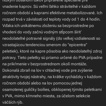
vnadenie kaprov. Sú veľmi ľahko stráviteľné v každom
ročnom období a kaprami efektívne metabolizované. Ich
rozpad trvá v závislosti od teploty vody od 1 do 4 hodín.
Vďaka ich unikátnemu zloženiu sa bezprostredne po
vhodení do vody začnú vodným stĺpcom šíriť
neodolateľné potravné signály (do veľkej vzdialenosti so
vzrastajúcou tendenciou smerom do "epicentra"
peletiek), ktoré na kapre pôsobia ako neodolateľný zdroj
potravy. Tieto peletky sú priamo určené do PVA prípadne
na prikŕmenie v bezprostrednom okolí montáže.
Dokonalá zbraň na lov v chladnej vode pre zvýšenie
atraktivity tvojej nástrahy, na krátke vychádzky v každom
ročnom období alebo na lov pomocou jednej
osamotenej guličky boilies, obklopenej týmito peletkami
v PVA, mimo kŕmneho miesta, za účelom selekcie
väčších rýb.