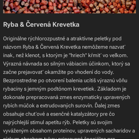
Ryba & Červená Krevetka
Originálne rýchlorozpustné a atraktívne peletky pod
názvom Ryba & Červená Krevetka nemôžeme nazvať
inak, než klenot, s ktorým je "hriech" kŕmiť vo veľkom.
Výrazná návnada so silným vábiacim účinkom, ktorý sa
začne prejavovať okamžite po vhodení do vody.
Bezprostredne po otvorení balenia ucítiš výraznú vôňu
rybaciny s jemným podtónom krevetiek. Základom je
dokonale prepracovaná zmes enzymaticky upravených
rybích múčok a extrudovaných surovín. Ďalej zmes
obsahuje chuťové a esenčné katalyzátory pre čo
najrýchlejší stimul apetítu rýb. Peletky sú svojim
vyváženým obsahom proteínov, upravených sacharidov a
nízkym obsahom tukov pripravené špeciálne pre