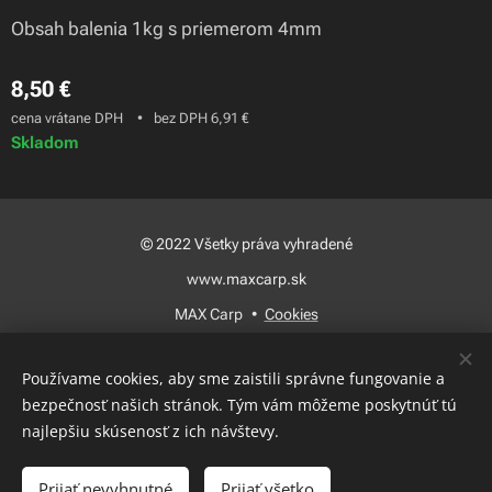
Obsah balenia 1kg s priemerom 4mm
8,50
€
cena vrátane DPH
bez DPH 6,91 €
Skladom
© 2022 Všetky práva vyhradené
www.maxcarp.sk
MAX Carp
Cookies
Jazyky
Používame cookies, aby sme zaistili správne fungovanie a
Slovenčina
Magyar
bezpečnosť našich stránok. Tým vám môžeme poskytnúť tú
najlepšiu skúsenosť z ich návštevy.
Do košíka
Prijať nevyhnutné
Prijať všetko