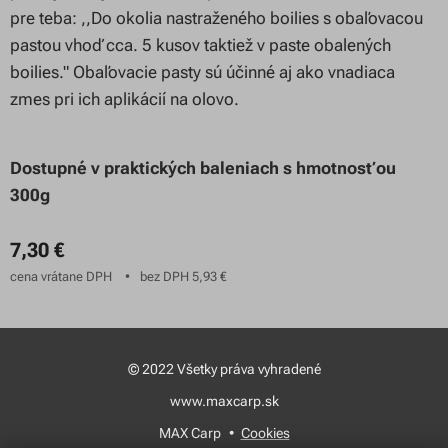
pre teba: ,,Do okolia nastraženého boilies s obaľovacou
pastou vhoď cca. 5 kusov taktiež v paste obalených
boilies." Obaľovacie pasty sú účinné aj ako vnadiaca
zmes pri ich aplikácií na olovo.
Dostupné v praktických baleniach s hmotnosťou
300g
7,30
€
cena vrátane DPH
bez DPH 5,93 €
© 2022 Všetky práva vyhradené
www.maxcarp.sk
MAX Carp
Cookies