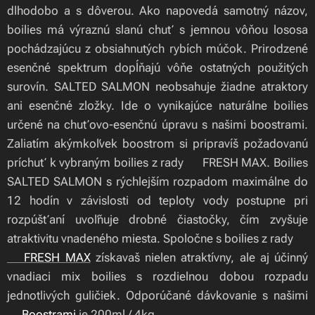
dlhodobo a s dôverou. Ako napovedá samotný názov,
boilies má výraznú slanú chuť s jemnou vôňou lososa
pochádzajúcu z obsiahnutých rybích múčok. Prirodzené
esenčné spektrum dopĺňajú vôňe ostatných použitých
surovín. SALTED SALMON neobsahuje žiadne atraktory
ani esenčné zložky. Ide o vynikajúce naturálne boilies
určené na chuťovo-esenčnú úpravu s našimi boostrami.
Zaliatím akýmkoľvek boostrom si pripravíš požadovanú
príchuť k vybraným boilies z rady 🍃FRESH MAX. Boilies
SALTED SALMON s rýchlejším rozpadom maximálne do
12 hodín v závislosti od teploty vody postupne pri
rozpúšťaní uvoľňuje drobné čiastočky, čím zvyšuje
atraktivitu vnadeného miesta. Spoločne s boilies z rady
🍃FRESH MAX
získavaš nielen atraktívny, ale aj účinný
vnadiaci mix boilies s rozdielnou dobou rozpadu
jednotlivých guličiek. Odporúčané dávkovanie s našimi
🍃
Boostrami
je 200ml / 4kg.