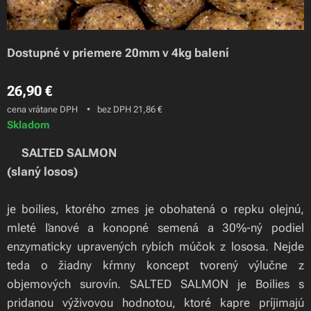
Dostupné v priemere 20mm v 4kg balení
26,90
€
cena vrátane DPH
bez DPH 21,86 €
Skladom
🍃SALTED SALMON
(slaný losos)
je boilies, ktorého zmes je obohatená o repku olejnú,
mleté ľanové a konopné semená a 30%-ný podiel
enzymaticky upravených rybích múčok z lososa. Nejde
teda o žiadny kŕmny koncept tvorený výlučne z
objemových surovín. SALTED SALMON je Boilies s
pridanou výživovou hodnotou, ktoré kapre príjimajú