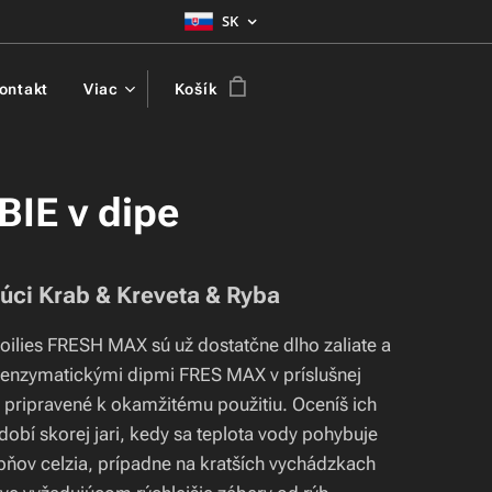
SK
ontakt
Viac
Košík
IE v dipe
úci Krab & Kreveta & Ryba
oilies FRESH MAX sú už dostatčne dlho zaliate a
 enzymatickými dipmi FRES MAX v príslušnej
ú pripravené k okamžitému použitiu. Oceníš ich
obí skorej jari, kedy sa teplota vody pohybuje
pňov celzia, prípadne na kratších vychádzkach