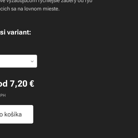
ove vyžadujúcom rýchlejšie zábery od rýb
cich sa na lovnom mieste.
si variant:
od
7,20
€
DPH
o košíka