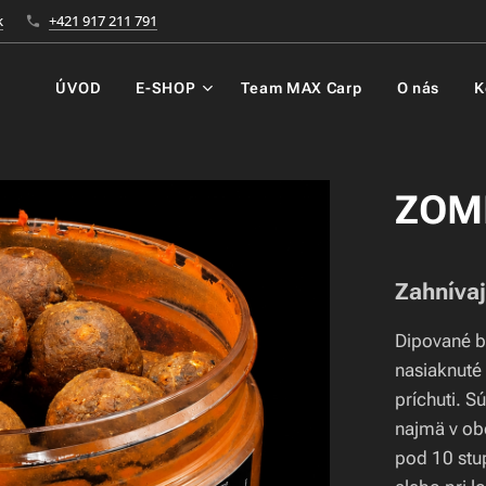
k
+421 917 211 791
ÚVOD
E-SHOP
Team MAX Carp
O nás
K
ZOMB
Zahnívaj
Dipované b
nasiaknuté
príchuti. S
najmä v obd
pod 10 stu