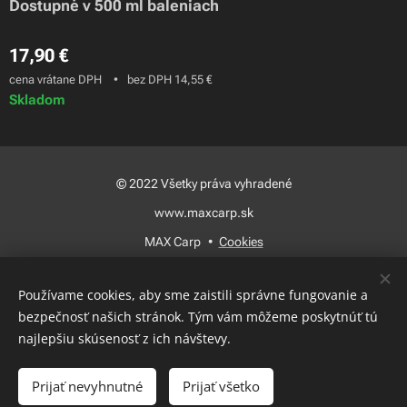
Dostupné v 500 ml baleniach
17,90
€
cena vrátane DPH
bez DPH 14,55 €
Skladom
© 2022 Všetky práva vyhradené
www.maxcarp.sk
MAX Carp
Cookies
Jazyky
Používame cookies, aby sme zaistili správne fungovanie a
Slovenčina
Magyar
bezpečnosť našich stránok. Tým vám môžeme poskytnúť tú
najlepšiu skúsenosť z ich návštevy.
Do košíka
Prijať nevyhnutné
Prijať všetko