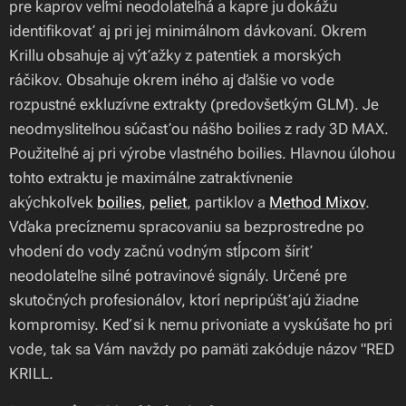
pre kaprov veľmi neodolateľná a kapre ju dokážu
identifikovať aj pri jej minimálnom dávkovaní. Okrem
Krillu obsahuje aj výťažky z patentiek a morských
ráčikov. Obsahuje okrem iného aj ďalšie vo vode
rozpustné exkluzívne extrakty (predovšetkým GLM). Je
neodmysliteľnou súčasťou nášho boilies z rady 3D MAX.
Použiteľné aj pri výrobe vlastného boilies. Hlavnou úlohou
tohto extraktu je maximálne zatraktívnenie
akýchkoľvek
boilies
,
peliet
, partiklov a
Method Mixov
.
Vďaka precíznemu spracovaniu sa bezprostredne po
vhodení do vody začnú vodným stĺpcom šíriť
neodolateľne silné potravinové signály. Určené pre
skutočných profesionálov, ktorí nepripúšťajú žiadne
kompromisy. Keď si k nemu privoniate a vyskúšate ho pri
vode, tak sa Vám navždy po pamäti zakóduje názov "RED
KRILL.