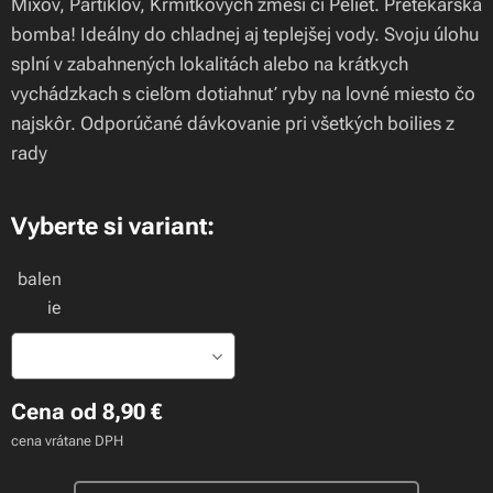
Mixov, Partiklov, Krmítkových zmesí či Peliet. Pretekárska
bomba! Ideálny do chladnej aj teplejšej vody. Svoju úlohu
splní v zabahnených lokalitách alebo na krátkych
vychádzkach s cieľom dotiahnuť ryby na lovné miesto čo
najskôr. Odporúčané dávkovanie pri všetkých boilies z
rady
Vyberte si variant:
balen
ie
Cena od
8,90
€
cena vrátane DPH