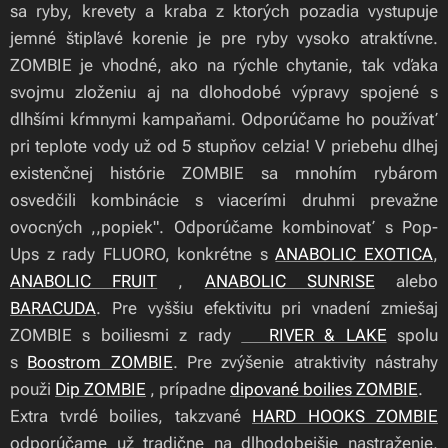
sa ryby, krevety a kraba z ktorých pozadia vystupuje
jemné štipľavé korenie je pre ryby vysoko atraktívne.
ZOMBIE je vhodné, ako na rýchle chytanie, tak vďaka
svojmu zloženiu aj na dlohodobé výpravy spojené s
dlhšími kŕmnymi kampaňami. Odporúčame ho používať
pri teplote vody už od 5 stupňov celzia! V priebehu dlhej
existenčnej histórie ZOMBIE sa mnohím rybárom
osvedčili kombinácie s viacerími druhmi prevažne
ovocných ,,popiek". Odporúčame kombinovať s Pop-
Ups z rady FLUORO, konkrétne s
ANABOLIC EXOTICA
,
ANABOLIC FRUIT
,
ANABOLIC SUNRISE
alebo
BARACUDA
. Pre vyššiu efektivitu pri vnadení zmiešaj
ZOMBIE s boiliesmi z rady
🍃RIVER & LAKE
spolu
s
Boostrom ZOMBIE
. Pre zvýšenie atraktivity nástrahy
použi
Dip ZOMBIE
, prípadne
dipované boilies ZOMBIE
.
Extra tvrdé boilies, takzvané
HARD HOOKS ZOMBIE
odporúčame už tradične na dlhodobejšie nastraženie,