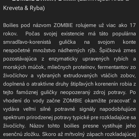
Kreveta & Ryba)
Boilies pod názvom ZOMBIE rolujeme už viac ako 17
rokov. Počas svojej existencie má táto populárna
smradľavo-korenistá gulička na svojom konte
nespočetné množstvo nádherných rýb. Špičková zmes
pozostávajúca z enzymaticky upravených rybích a
morských múčok, mliečnych proteínov, fermentantov zo
živočíchov a vybraných extrudovaných vtáčich zobov,
doplnená o atraktívne druhy štipľavých korenenín robia z
tejto famóznej guličky neopozeraný zdroj potravy. Po
vhodení do vody začne ZOMBIE okamžite pracovať a
vydáva veľmi silné potravné signály napodobňujúce
spektrum prirodzenej potravy typické pre rozkladajúce sa
živočíchy. Názov tohto boilies presne vystihuje jeho
esenčnú zložku. Skoro až mŕtvolný zápach rozkladajúcej